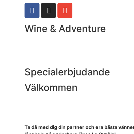
Wine & Adventure
Specialerbjudande
Välkommen
Ta då med dig din partner och era bästa vänne