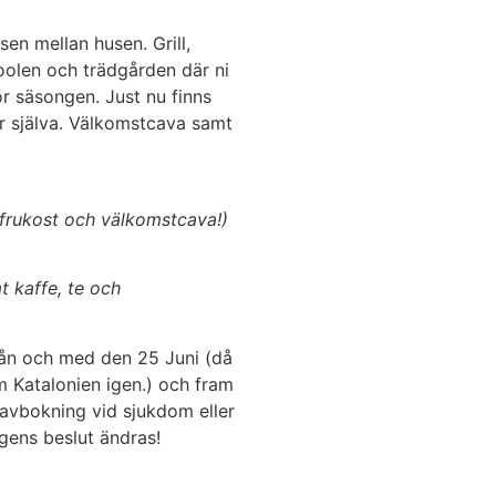
sen mellan husen. Grill,
oolen och trädgården där ni
ör säsongen. Just nu finns
 er själva. Välkomstcava samt
frukost och välkomstcava!)
 kaffe, te och
rån och med den 25 Juni (då
om Katalonien igen.) och fram
s avbokning vid sjukdom eller
gens beslut ändras!