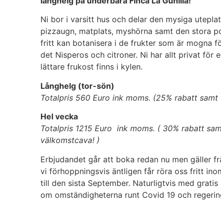
långhelg på underbara Finca La Gunilla!
Ni bor i varsitt hus och delar den mysiga uteplat
pizzaugn, matplats, myshörna samt den stora p
fritt kan botanisera i de frukter som är mogna f
det Nisperos och citroner. Ni har allt privat för
lättare frukost finns i kylen.
Långhelg (tor-sön)
Totalpris 560 Euro ink moms. (25% rabatt samt 
Hel vecka
Totalpris 1215 Euro ink moms. ( 30% rabatt samt
välkomstcava! )
Erbjudandet går att boka redan nu men gäller f
vi förhoppningsvis äntligen får röra oss fritt in
till den sista September. Naturligtvis med grati
om omständigheterna runt Covid 19 och regerin