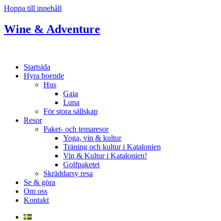
Hoppa till innehåll
Wine & Adventure
Startsida
Hyra boende
Hus
Gaia
Luna
För stora sällskap
Resor
Paket- och temaresor
Yoga, vin & kultur
Träning och kultur i Katalonien
Vin & Kultur i Katalonien!
Golfpaketet
Skräddarsy resa
Se & göra
Om oss
Kontakt