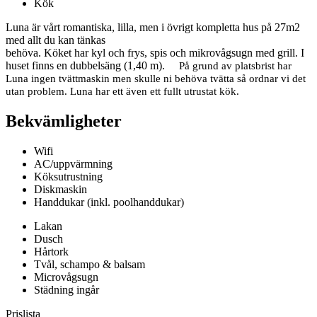
Kök
Luna är vårt romantiska, lilla, men i övrigt kompletta hus på 27m2
med allt du kan tänkas
behöva. Köket har kyl och frys, spis och mikrovågsugn med grill. I
huset finns en dubbelsäng (1,40 m).
På grund av platsbrist har
Luna ingen tvättmaskin men skulle ni behöva tvätta så ordnar vi det
utan problem. Luna har ett även ett fullt utrustat kök.
Bekvämligheter
Wifi
AC/uppvärmning
Köksutrustning
Diskmaskin
Handdukar (inkl. poolhanddukar)
Lakan
Dusch
Hårtork
Tvål, schampo & balsam
Microvågsugn
Städning ingår
Prislista